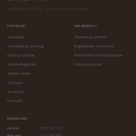
EUROMOBILA PROD SRL · CUI 14027030 · J52/329/2009
PRODUSE
INFORMAȚII
Canapele
Termeni și condiții
Canapele cu șezlong
Regulament campanie
Paturi și saltele
Politica de confidențialitate
Saltele Magniflex
Politica cookies
Saltele iSleep
Covoare
Accesorii
Promoții
MAGAZINE
Grivița
0725 202 018
Berceni
0731 034 857