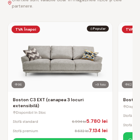
partenere.
Popular
TVA Înapoi
TVA În
96
+
9
foto
62
Boston C3 EXT (canapea 3 locuri
Boston C
extensibilă)
Disponib
Disponibil în Stoc
Stofă sta
5.780 lei
Stofă standard
6.994 lei
Stofă pr
7.134 lei
Stofă premium
8.632 lei
Sol