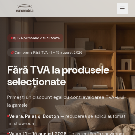
124
persoane vizualizează
Campanie Fără TVA · 1 – 15 august 2026
Fără TVA la produsele
selecționate
Primești un discount egal cu contravaloarea TVA-ului
la gamele:
Velara, Palas și Boston
— reducerea se aplică automat
în showroom.
Valabil 1 – 15 august 2026
. Te așteptăm în showroom.