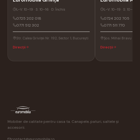
L–V: 10–19 · S: 10–16 · D: Închis
L–V: 10–19 · S: 10–16 · 
0725 202 018
0724 202 705
0771 512 302
0771 511 770
Str. Calea Griviței Nr. 192, Sector 1, București
Șos. Mihai Bravu Nr. 1
Direcții
Direcții
Mobilier de calitate pentru casa ta. Canapele, paturi, saltele și
accesorii.
contact@euromobila.ro