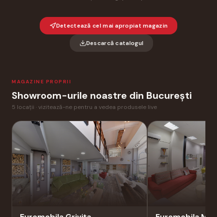
Detectează cel mai apropiat magazin
Descarcă catalogul
MAGAZINE PROPRII
Showroom-urile noastre din București
5 locații · vizitează-ne pentru a vedea produsele live
Euromobila Grivița
Euromobila Miha