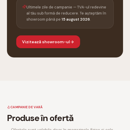
Ultimele zile de campanie — TVA-ul redevine
al tău sub formă de reducere. Te așteptăm în
showroom până pe
15 august 2026
.
Vizitează showroom-ul
CAMPANIE DE VARĂ
Produse în ofertă
Ofertele sunt valabile doar în magazinele fizice și cele