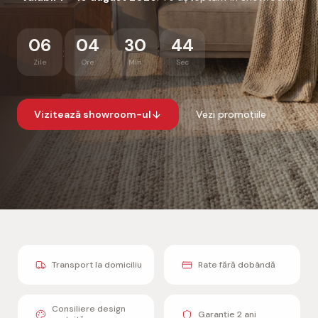
06
04
30
43
:
:
:
Zile
Ore
Min
Sec
Vizitează showroom-ul
Vezi promoțiile
Transport la domiciliu
Rate fără dobândă
Consiliere design
Garanție 2 ani